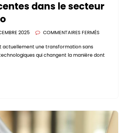
centes dans le secteur
to
SUR
CEMBRE 2025
COMMENTAIRES FERMÉS
LES
ît actuellement une transformation sans
INNOVATIONS
technologiques qui changent la manière dont
RÉCENTES
DANS
LE
SECTEUR
DE
L’ASSURANCE
AUTO