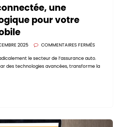
connectée, une
ogique pour votre
obile
SUR
CEMBRE 2025
COMMENTAIRES FERMÉS
L’ASSURANCE
adicalement le secteur de l’assurance auto.
AUTO
ar des technologies avancées, transforme la
CONNECTÉE,
UNE
RÉVOLUTION
TECHNOLOGI
POUR
VOTRE
COUVERTURE
AUTOMOBILE