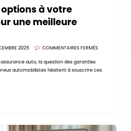
 options à votre
ur une meilleure
SUR
CEMBRE 2025
COMMENTAIRES FERMÉS
FAUT-
assurance auto, la question des garanties
IL
reux automobilistes hésitent à souscrire ces
AJOUTER
DES
OPTIONS
À
VOTRE
ASSURANCE
AUTO
POUR