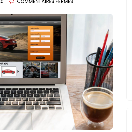
SUR
25
COMMENTAIRES FERMÉS
BLOGS
AUTO
:
DES
RESSOURCES
INCONTOURNABLES
POUR
LES
PASSIONNÉS
DE
VOITURES