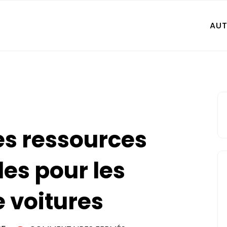
AU
es ressources
es pour les
 voitures