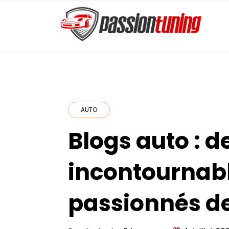
Skip
to
content
PassionTuning
AUTO
Blogs auto : d
incontournabl
passionnés de