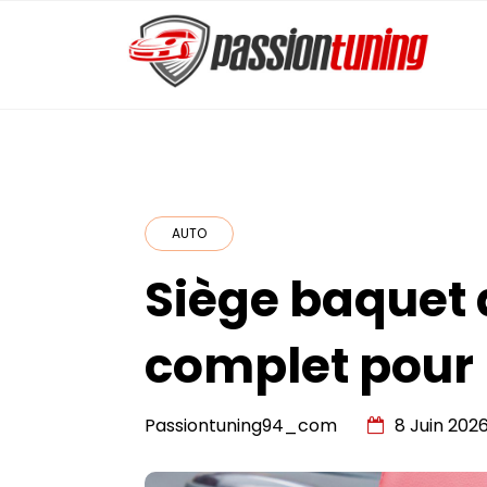
Skip
to
content
PassionTuning
AUTO
Siège baquet d
complet pour 
Passiontuning94_com
8 Juin 202