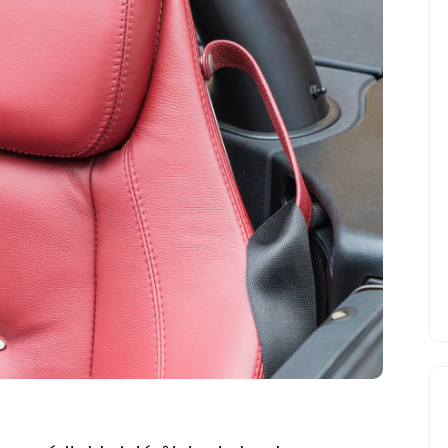
DE
VOITURE
:
GUIDE
COMPLET
POUR
BIEN
CHOISIR