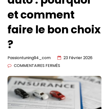
et comment
faire le bon choix
?
Passiontuning94_com
23 Février 2026
SUR
COMMENTAIRES FERMÉS
CHANGER
D’ASSURANCE
AUTO
:
POURQUOI
ET