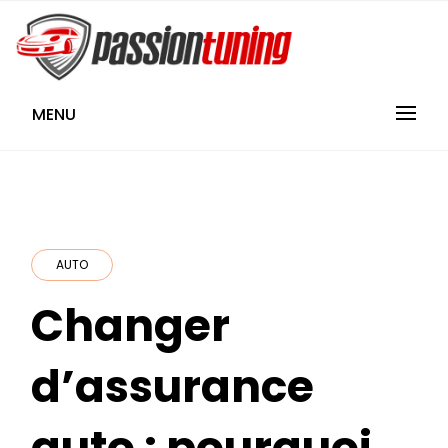
Skip
to
content
PassionTuning
MENU
AUTO
Changer
d’assurance
auto : pourquoi