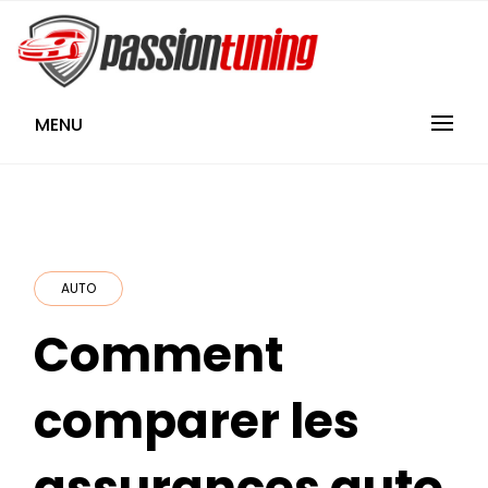
Skip
to
content
PassionTuning
MENU
AUTO
Comment
comparer les
assurances auto