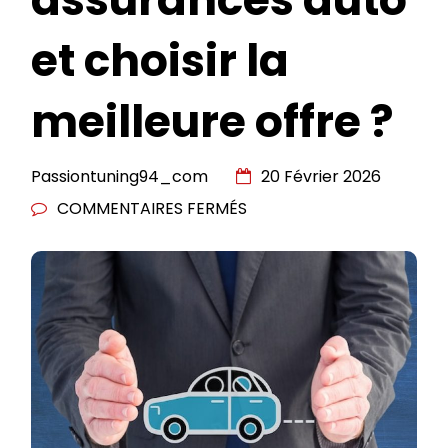
et choisir la
meilleure offre ?
Passiontuning94_com
20 Février 2026
SUR
COMMENTAIRES FERMÉS
COMMENT
COMPARER
LES
ASSURANCES
AUTO
ET
CHOISIR
LA