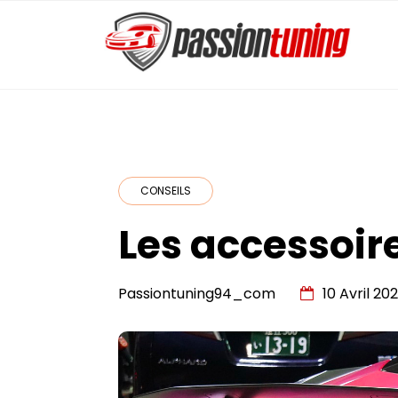
Skip
to
content
PassionTuning
CONSEILS
Les accessoir
Passiontuning94_com
10 Avril 202